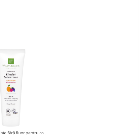
Pastă de dinți bio fără fluor pentru copii – fructe de pădure & caise