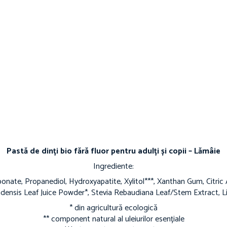
Pastă de dinți bio fără fluor pentru adulți și copii – Lămâie
Ingrediente:
bonate, Propanediol, Hydroxyapatite, Xylitol***, Xanthan Gum, Citric 
densis Leaf Juice Powder*, Stevia Rebaudiana Leaf/Stem Extract, Li
* din agricultură ecologică
** component natural al uleiurilor esențiale