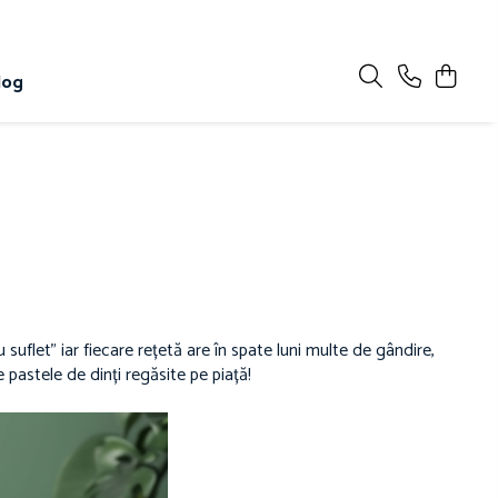
log
flet” iar fiecare rețetă are în spate luni multe de gândire,
 pastele de dinți regăsite pe piață!