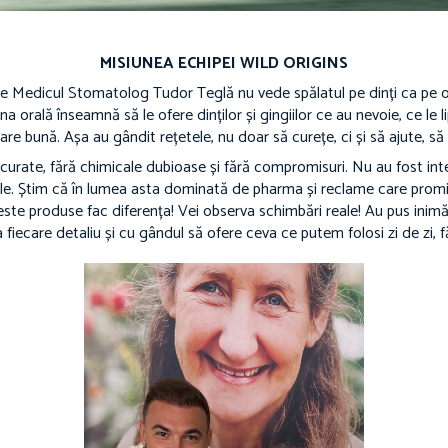
MISIUNEA ECHIPEI WILD ORIGINS
e Medicul Stomatolog Tudor Teglă nu vede spălatul pe dinți ca pe o
iena orală înseamnă să le ofere dinților și gingiilor ce au nevoie, ce le
re bună. Așa au gândit rețetele, nu doar să curețe, ci și să ajute, să
 curate, fără chimicale dubioase și fără compromisuri. Nu au fost inte
le. Știm că în lumea asta dominată de pharma și reclame care prom
este produse fac diferența! Vei observa schimbări reale! Au pus inim
la fiecare detaliu și cu gândul să ofere ceva ce putem folosi zi de zi, făr