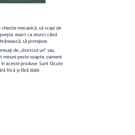
 chestie mecanică, să scapi de
 lipsește, exact ca atunci când
 hrănească, să protejeze.
resați de „shortcut-uri” sau
it minuni peste noapte, oamenii
ă în aceste produse. Sunt făcute
ă frică și fără dubii.