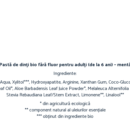
Pastă de dinți bio fără fluor pentru adulți (de la 6 ani) – ment
Ingrediente:
 Aqua, Xylitol***, Hydroxyapatite, Arginine, Xanthan Gum, Coco-Gluc
af Oil*, Aloe Barbadensis Leaf Juice Powder*, Melaleuca Alternifolia 
Stevia Rebaudiana Leaf/Stem Extract, Limonene**, Linalool**
* din agricultură ecologică
** component natural al uleiurilor esențiale
*** obținut din ingrediente bio