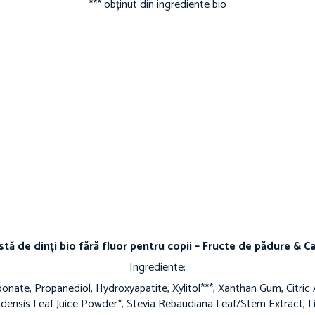
*** obținut din ingrediente bio
tă de dinți bio fără fluor pentru copii – Fructe de pădure & C
Ingrediente:
bonate, Propanediol, Hydroxyapatite, Xylitol***, Xanthan Gum, Citric 
densis Leaf Juice Powder*, Stevia Rebaudiana Leaf/Stem Extract, Li