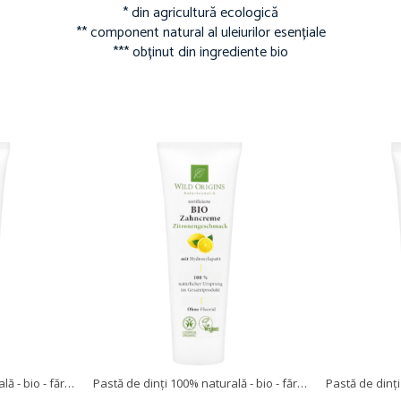
* din agricultură ecologică
** component natural al uleiurilor esențiale
*** obținut din ingrediente bio
Pastă de dinți 100% naturală - bio - fără fluor - mentă
Pastă de dinți 100% naturală - bio - fără fluor - lămâie