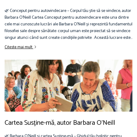
🌿 Conceput pentru autovindecare – Corpul tău știe să se vindece, autor
Barbara O'Neill Cartea Conceput pentru autovindecare este una dintre
cele mai cunoscute lucrări ale Barbara O'Neill și reprezintă fundamentul
filosofiei sale despre sănătate: corpul uman este proiectat să se vindece
singur atunci când sunt create condițiile potrivite . Această lucrare este...
Citeste mai mult
Cartea Susține-mă, autor Barbara O'Neill
🌿 Barbara O’Neill și cartea Susține-mă – Ghidul tău holistic pentru