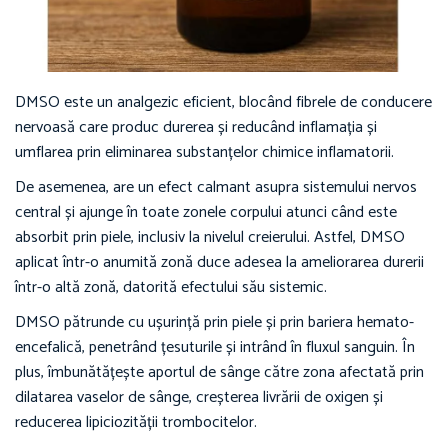
DMSO este un analgezic eficient, blocând fibrele de conducere
nervoasă care produc durerea și reducând inflamația și
umflarea prin eliminarea substanțelor chimice inflamatorii.
De asemenea, are un efect calmant asupra sistemului nervos
central și ajunge în toate zonele corpului atunci când este
absorbit prin piele, inclusiv la nivelul creierului. Astfel, DMSO
aplicat într-o anumită zonă duce adesea la ameliorarea durerii
într-o altă zonă, datorită efectului său sistemic.
DMSO pătrunde cu ușurință prin piele și prin bariera hemato-
encefalică, penetrând țesuturile și intrând în fluxul sanguin. În
plus, îmbunătățește aportul de sânge către zona afectată prin
dilatarea vaselor de sânge, creșterea livrării de oxigen și
reducerea lipiciozității trombocitelor.