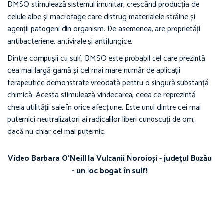
DMSO stimulează sistemul imunitar, crescând producția de
celule albe și macrofage care distrug materialele străine și
agenții patogeni din organism. De asemenea, are proprietăți
antibacteriene, antivirale și antifungice.
Dintre compușii cu sulf, DMSO este probabil cel care prezintă
cea mai largă gamă și cel mai mare număr de aplicații
terapeutice demonstrate vreodată pentru o singură substanță
chimică. Acesta stimulează vindecarea, ceea ce reprezintă
cheia utilității sale în orice afecțiune. Este unul dintre cei mai
puternici neutralizatori ai radicalilor liberi cunoscuți de om,
dacă nu chiar cel mai puternic.
Video Barbara O'Neill la Vulcanii Noroioși - județul Buzău
- un loc bogat în sulf!