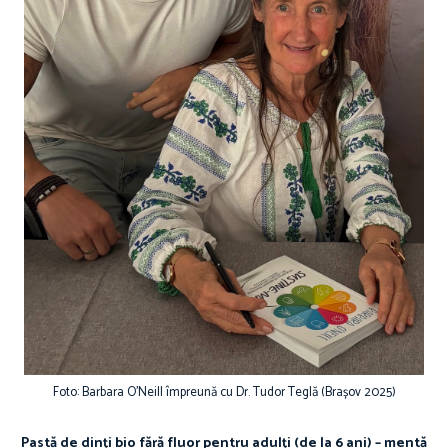
Foto: Barbara O'Neill împreună cu Dr. Tudor Teglă (Brașov 2025)
Pastă de dinți bio fără fluor pentru adulți (de la 6 ani) – mentă