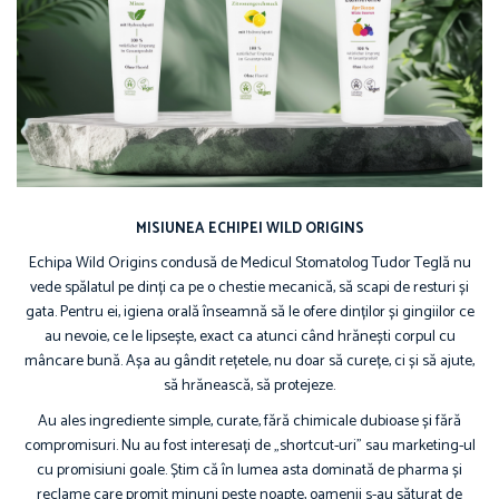
MISIUNEA ECHIPEI WILD ORIGINS
Echipa Wild Origins condusă de Medicul Stomatolog Tudor Teglă nu
vede spălatul pe dinți ca pe o chestie mecanică, să scapi de resturi și
gata. Pentru ei, igiena orală înseamnă să le ofere dinților și gingiilor ce
au nevoie, ce le lipsește, exact ca atunci când hrănești corpul cu
mâncare bună. Așa au gândit rețetele, nu doar să curețe, ci și să ajute,
să hrănească, să protejeze.
Au ales ingrediente simple, curate, fără chimicale dubioase și fără
compromisuri. Nu au fost interesați de „shortcut-uri” sau marketing-ul
cu promisiuni goale. Știm că în lumea asta dominată de pharma și
reclame care promit minuni peste noapte, oamenii s-au săturat de