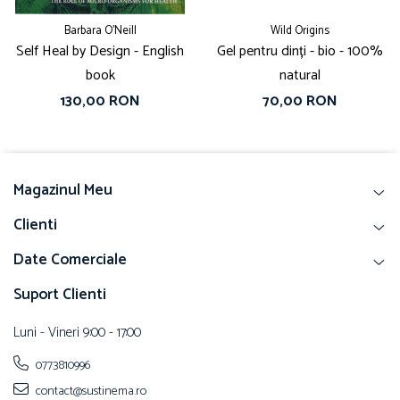
Barbara O'Neill
Wild Origins
Self Heal by Design - English
Gel pentru dinți - bio - 100%
book
natural
130,00 RON
70,00 RON
Magazinul Meu
Clienti
Date Comerciale
Suport Clienti
Luni - Vineri 9:00 - 17:00
0773810996
contact@sustinema.ro